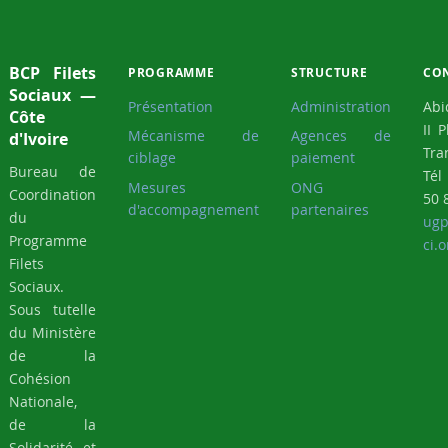
BCP Filets
PROGRAMME
STRUCTURE
CO
Sociaux —
Présentation
Administration
Abi
Côte
II 
Mécanisme de
Agences de
d'Ivoire
Tra
ciblage
paiement
Bureau de
Tél
Mesures
ONG
Coordination
50 
d'accompagnement
partenaires
du
ugp
Programme
ci.o
Filets
Sociaux.
Sous tutelle
du Ministère
de la
Cohésion
Nationale,
de la
Solidarité et