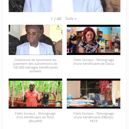
Suiv
»
1
/
40
Cérémonie de lancement du
Filets Sociaux : Témoignage
paiement des subventions de
d’une bénéficiaire de Daloa
100 000 ménages bénéficiaires
sortants
Filets Sociaux : Témoignage
Filets Sociaux : Témoignage
d’un bénéficiaire de Yoho
d’une bénéficiaire d'Abobo
(Bouaflé)
PK18