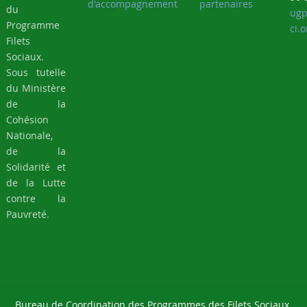
d'accompagnement
partenaires
du
ugp
Programme
ci.o
Filets
Sociaux.
Sous tutelle
du Ministère
de la
Cohésion
Nationale,
de la
Solidarité et
de la Lutte
contre la
Pauvreté.
Bureau de Coordination des Programmes des Filets Sociaux,