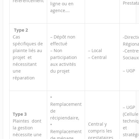
référencement
Prestat
ligne ou en
agence….
Type 2
Cas
– Dépôt non
-Direct
spécifiques de
effectué
Régiona
plainte liés au
– Non
– Local
-Centre
projet et
participation
– Central
Sociaux
nécessitant
aux activités
– UGP
une
du projet
réparation
•
Remplacement
– UGP
de
Type 3
(Cellule
récipiendaire,
Plaintes dont
techni
Central y
•
la gestion
et
compris les
Remplacement
nécessite une
stratég
prestataires
de ménage,