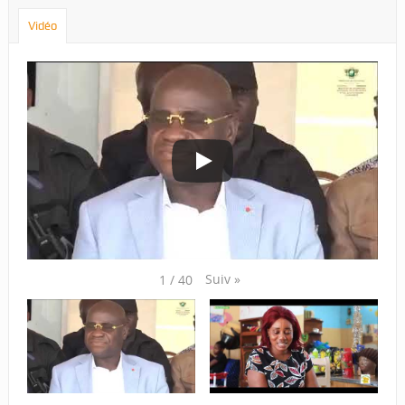
Vidéo
Suiv
»
1
/
40