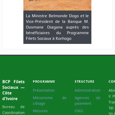
La Ministre Belmonde Dogo et le
Vice-Président de la Banque M.
Ousmane Diagana auprès des
bénéficiaires du Programme
Filets Sociaux à Korhogo
BCP Filets
PROGRAMME
STRUCTURE
CO
Sociaux —
Présentation
Administration
Abi
Côte
II 
Mécanisme de
Agences de
d'Ivoire
Tra
ciblage
paiement
Bureau de
Tél
Mesures
ONG
Coordination
50 