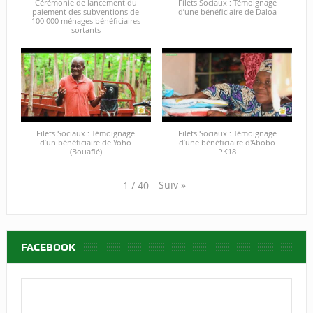
Cérémonie de lancement du
Filets Sociaux : Témoignage
paiement des subventions de
d’une bénéficiaire de Daloa
100 000 ménages bénéficiaires
sortants
Filets Sociaux : Témoignage
Filets Sociaux : Témoignage
d’un bénéficiaire de Yoho
d’une bénéficiaire d'Abobo
(Bouaflé)
PK18
Suiv
»
1
/
40
FACEBOOK