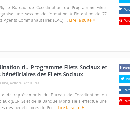
26, le Bureau de Coordination du Programme Filets
Part
rganisé une session de formation à l’intention de 27
s Agents Communautaires (CAC)....
Lire la suite
Part
rdination du Programme Filets Sociaux et
Part
bénéficiaires des Filets Sociaux
Tw
a une
,
Activité
,
Actualités
Part
nte de représentants du Bureau de Coordination du
ciaux (BCPFS) et de la Banque Mondiale a effectué une
Part
rès des bénéficiaires du Pro...
Lire la suite