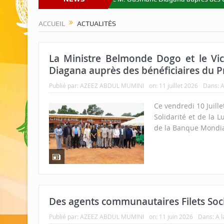
ACCUEIL
ACTUALITÉS
La Ministre Belmonde Dogo et le Vi
Diagana auprès des bénéficiaires du 
Publié par:
AZEEZ ABDUL MUMINI
on:
11 juillet 2026
Dans:
A
Ce vendredi 10 Juill
Solidarité et de la 
de la Banque Mondia
Des agents communautaires Filets Soc
Publié par:
AZEEZ ABDUL MUMINI
on:
11 juin 2026
Dans:
A l