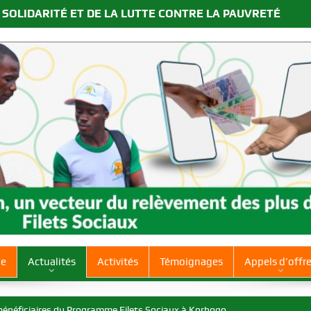
 SOLIDARITÉ ET DE LA LUTTE CONTRE LA PAUVRETÉ
ue
Actualités
Activités
Témoignages
Appels d’offr
 Nawa, Gontougo, Bagoué
s du Programme Filets Sociaux à Korhogo