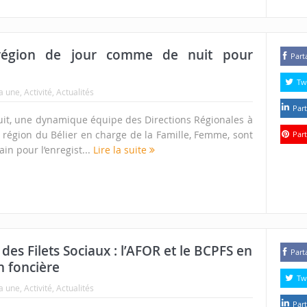
 région de jour comme de nuit pour
Part
Tw
la une
,
Activité
,
Actualités
Part
it, une dynamique équipe des Directions Régionales à
la région du Bélier en charge de la Famille, Femme, sont
Part
ain pour l’enregist...
Lire la suite
des Filets Sociaux : l’AFOR et le BCPFS en
Part
n foncière
Tw
la une
,
Activité
,
Actualités
Part