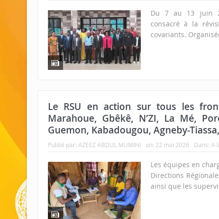
Du 7 au 13 juin 2
consacré à la révi
covariants. Organisé
Le RSU en action sur tous les fron
Marahoue, Gbêkê, N’ZI, La Mé, Poro
Guemon, Kabadougou, Agneby-Tiassa
Publié par:
AZEEZ ABDUL MUMINI
on:
22 mai 2026
Dans:
A 
Les équipes en charg
Directions Régionale
ainsi que les supervi