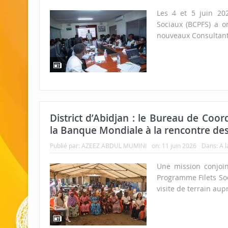
Les 4 et 5 juin 20
Sociaux (BCPFS) a o
nouveaux Consultant
District d’Abidjan : le Bureau de Coo
la Banque Mondiale à la rencontre des 
Publié par:
AZEEZ ABDUL MUMINI
on:
11 juin 2026
Dans:
A l
Une mission conjoi
Programme Filets So
visite de terrain aup