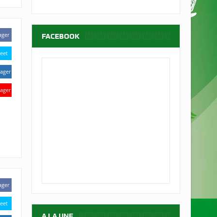
ager
FACEBOOK
eet
ager
ager
ager
eet
A LA UNE