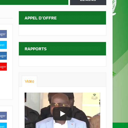
APPEL D’OFFRE
ager
eet
RAPPORTS
ager
ager
Vidéo
ager
eet