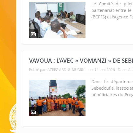
Le Comité de pilot
partenariat entre l
(BCPFS) et l’Agence F
VAVOUA : L’AVEC « VOMANZI » DE SE
Publié par:
AZEEZ ABDUL MUMINI
on:
14 mai 2026
Dans:
A 
Dans le départeme
Sebedoufla, l’assoc
bénéficiaires du Pro