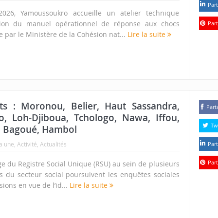
Part
026, Yamoussoukro accueille un atelier technique
sion du manuel opérationnel de réponse aux chocs
Part
e par le Ministère de la Cohésion nat...
Lire la suite
ts : Moronou, Belier, Haut Sassandra,
Part
, Loh-Djiboua, Tchologo, Nawa, Iffou,
Tw
, Bagoué, Hambol
la une
,
Activité
,
Actualités
Part
Part
e du Registre Social Unique (RSU) au sein de plusieurs
s du secteur social poursuivent les enquêtes sociales
sions en vue de l’id...
Lire la suite