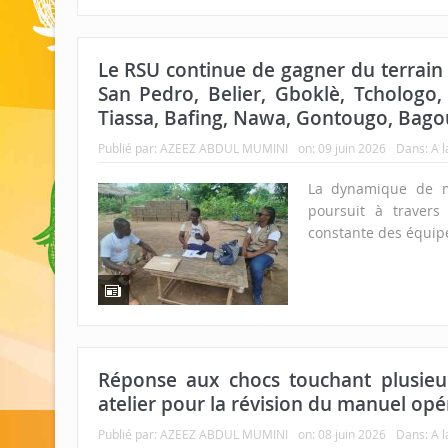
Le RSU continue de gagner du terrain 
San Pedro, Belier, Gboklè, Tchologo
Tiassa, Bafing, Nawa, Gontougo, Bag
Publié par:
AZEEZ ABDUL MUMINI
on:
09 juin 2026
Dans:
A l
La dynamique de m
poursuit à travers
constante des équipe
Réponse aux chocs touchant plusieurs
atelier pour la révision du manuel opér
Publié par:
AZEEZ ABDUL MUMINI
on:
08 juin 2026
Dans:
A l