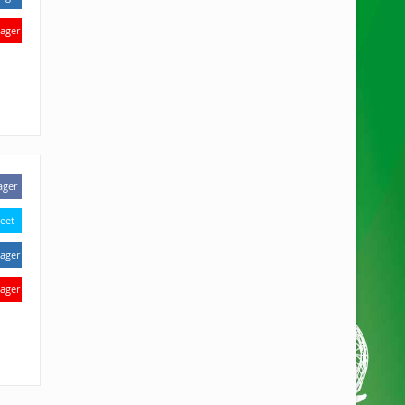
ager
ager
eet
ager
ager