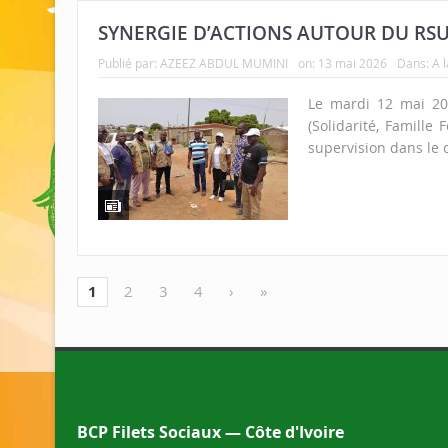
SYNERGIE D’ACTIONS AUTOUR DU RS
Publié par:
AZEEZ ABDUL MUMINI
on:
13 mai 2026
Dans:
A 
Le mardi 12 mai 202
(Solidarité, Famille
supervision dans le 
1
2
3
4
›
»
BCP Filets Sociaux — Côte d'Ivoire