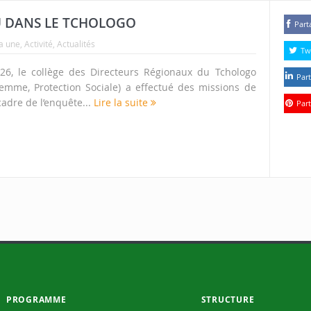
U DANS LE TCHOLOGO
Part
la une
,
Activité
,
Actualités
Tw
6, le collège des Directeurs Régionaux du Tchologo
Part
 Femme, Protection Sociale) a effectué des missions de
cadre de l’enquête...
Lire la suite
Part
PROGRAMME
STRUCTURE