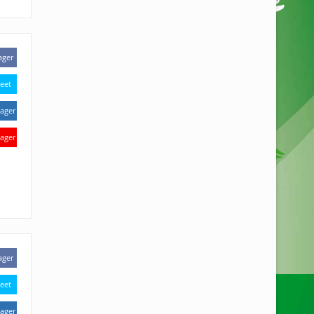
ager
eet
ager
ager
ager
eet
ager