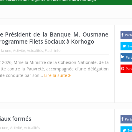
ce-Président de la Banque M. Ousmane
Part
Programme Filets Sociaux à Korhogo
Tw
 la une
,
Activité
,
Actualités
,
Flash info
Part
et 2026, Mme la Ministre de la Cohésion Nationale, de la
Lutte contre la Pauvreté, accompagnée d’une délégation
Part
le conduite par son...
Lire la suite
iaux formés
Part
a une
,
Activité
,
Actualités
Tw