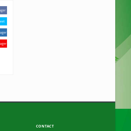
ager
eet
ager
ager
CONTACT