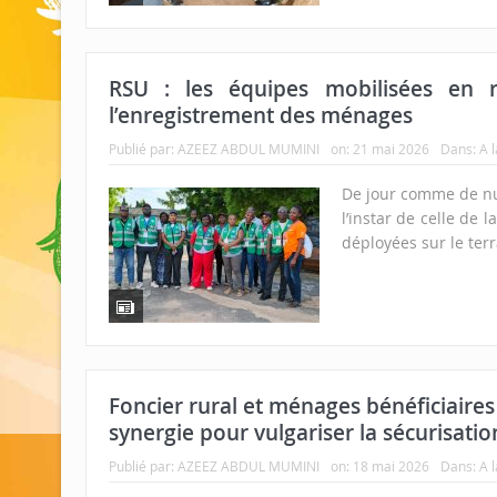
RSU : les équipes mobilisées en
l’enregistrement des ménages
Publié par:
AZEEZ ABDUL MUMINI
on:
21 mai 2026
Dans:
A 
De jour comme de nu
l’instar de celle de 
déployées sur le terr
Foncier rural et ménages bénéficiaires 
synergie pour vulgariser la sécurisatio
Publié par:
AZEEZ ABDUL MUMINI
on:
18 mai 2026
Dans:
A 