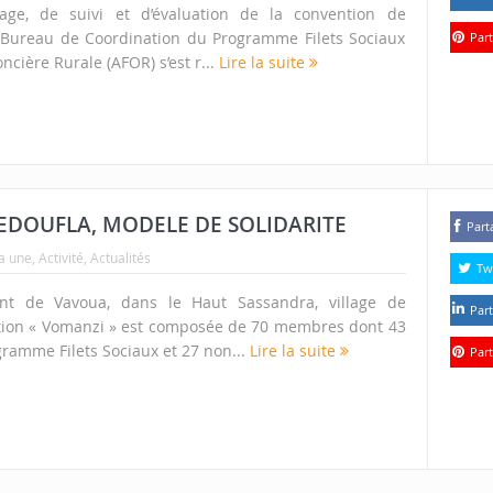
age, de suivi et d’évaluation de la convention de
e Bureau de Coordination du Programme Filets Sociaux
Part
oncière Rurale (AFOR) s’est r...
Lire la suite
BEDOUFLA, MODELE DE SOLIDARITE
Part
la une
,
Activité
,
Actualités
Tw
nt de Vavoua, dans le Haut Sassandra, village de
Part
iation « Vomanzi » est composée de 70 membres dont 43
gramme Filets Sociaux et 27 non...
Lire la suite
Part