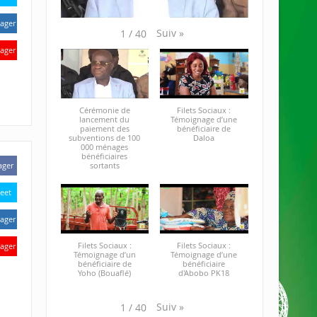
ager
Suiv
»
1
/
40
ager
Cérémonie de
Filets Sociaux :
lancement du
Témoignage d’une
paiement des
bénéficiaire de
subventions de 100
Daloa
000 ménages
bénéficiaires
sortants
ager
eet
ager
Filets Sociaux :
Filets Sociaux :
ager
Témoignage d’un
Témoignage d’une
bénéficiaire de
bénéficiaire
Yoho (Bouaflé)
d'Abobo PK18
Suiv
»
1
/
40