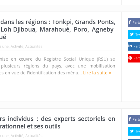
dans les régions : Tonkpi, Grands Ponts,
Part
, Loh-Djiboua, Marahoué, Poro, Agneby-
Tw
oué
a une
,
Activité
,
Actualités
Part
Part
ise en œuvre du Registre Social Unique (RSU) se
 plusieurs régions du pays, avec une mobilisation
s en vue de l’identification des ména...
Lire la suite
 individus : des experts sectoriels en
Part
ationnel et ses outils
Tw
a une
,
Activité
,
Actualités