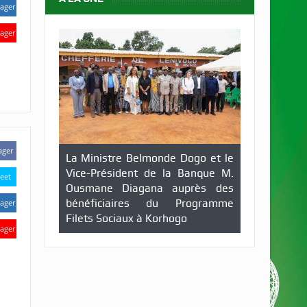
ager
ager
ager
La Ministre Belmonde Dogo et le
Vice-Président de la Banque M.
eet
Ousmane Diagana auprès des
bénéficiaires du Programme
ager
Filets Sociaux à Korhogo
ager