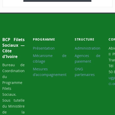
BCP Filets
PROGRAMME
STRUCTURE
CO
Sociaux —
Présentation
Administration
Abi
Côte
II 
Mécanisme de
Agences de
d'Ivoire
Tra
ciblage
paiement
Bureau de
Tél
Mesures
ONG
Coordination
50 
d'accompagnement
partenaires
du
ugp
Programme
ci.o
Filets
Sociaux.
Sous tutelle
du Ministère
de la