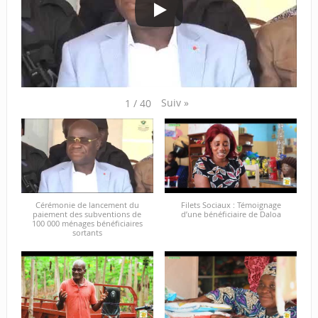
Suiv
»
1
/
40
Cérémonie de lancement du
Filets Sociaux : Témoignage
paiement des subventions de
d’une bénéficiaire de Daloa
100 000 ménages bénéficiaires
sortants