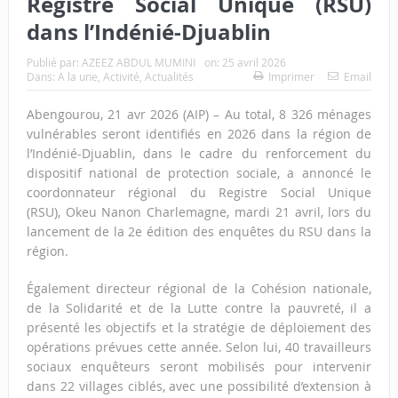
Registre Social Unique (RSU)
dans l’Indénié-Djuablin
Publié par:
AZEEZ ABDUL MUMINI
on:
25 avril 2026
Dans:
A la une
,
Activité
,
Actualités
Imprimer
Email
Abengourou, 21 avr 2026 (AIP) – Au total, 8 326 ménages
vulnérables seront identifiés en 2026 dans la région de
l’Indénié-Djuablin, dans le cadre du renforcement du
dispositif national de protection sociale, a annoncé le
coordonnateur régional du Registre Social Unique
(RSU), Okeu Nanon Charlemagne, mardi 21 avril, lors du
lancement de la 2e édition des enquêtes du RSU dans la
région.
Également directeur régional de la Cohésion nationale,
de la Solidarité et de la Lutte contre la pauvreté, il a
présenté les objectifs et la stratégie de déploiement des
opérations prévues cette année. Selon lui, 40 travailleurs
sociaux enquêteurs seront mobilisés pour intervenir
dans 22 villages ciblés, avec une possibilité d’extension à