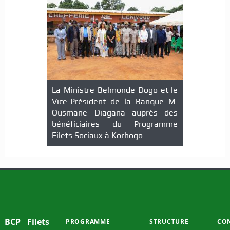
La Ministre Belmonde Dogo et le
Des agents communautaires
Vice-Président de la Banque M.
Filets Sociaux formés
Ousmane Diagana auprès des
bénéficiaires du Programme
Filets Sociaux à Korhogo
BCP Filets
PROGRAMME
STRUCTURE
CO
Sociaux —
Présentation
Administration
Abi
Côte
II 
Mécanisme de
Agences de
d'Ivoire