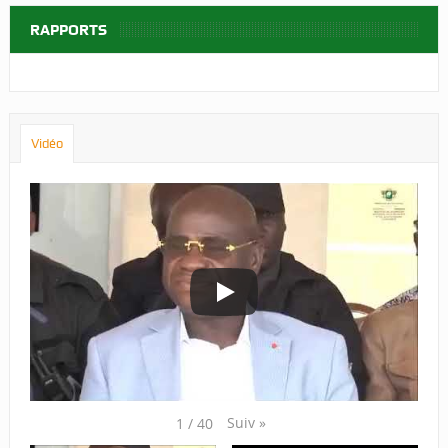
RAPPORTS
Vidéo
Suiv
»
1
/
40