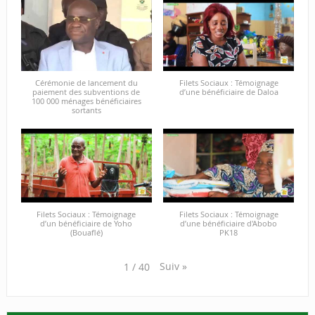
Cérémonie de lancement du
Filets Sociaux : Témoignage
paiement des subventions de
d’une bénéficiaire de Daloa
100 000 ménages bénéficiaires
sortants
Filets Sociaux : Témoignage
Filets Sociaux : Témoignage
d’un bénéficiaire de Yoho
d’une bénéficiaire d'Abobo
(Bouaflé)
PK18
Suiv
»
1
/
40