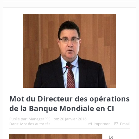
Mot du Directeur des opérations
de la Banque Mondiale en CI
Publié par:
ManagerPFS
on:
20 janvier 2016
Dans:
Mot des autorités
Imprimer
Email
Le