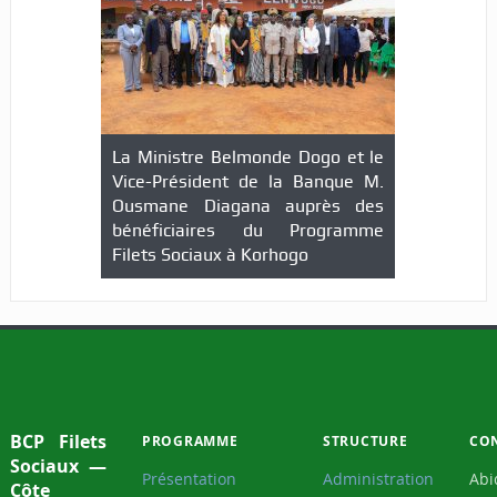
La Ministre Belmonde Dogo et le
Des agents communautaires
Vice-Président de la Banque M.
Filets Sociaux formés
Ousmane Diagana auprès des
bénéficiaires du Programme
Filets Sociaux à Korhogo
BCP Filets
PROGRAMME
STRUCTURE
CO
Sociaux —
Présentation
Administration
Abi
Côte
II 
Mécanisme de
Agences de
d'Ivoire