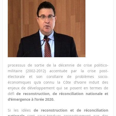
processus de sortie de la décennie de crise politico-
militaire (2002-2012) accentuée par la crise post-
électorale et son corollaire de problèmes socio-
économiques qu’a connu la Côte d’Ivoire induit des
enjeux de développement qui se posent en termes de
défi
de reconstruction
,
de réconciliation nationale
et
d’émergence à l’orée 2020.
Si les idées
de reconstruction et de réconciliation
nationale
sont sous-tendues respectivement par des