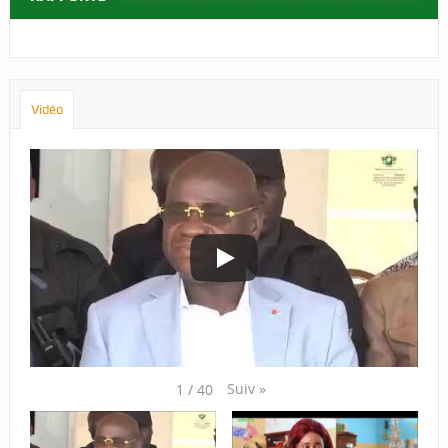
Vidéo
Suiv
»
1
/
40