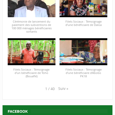
Cérémonie de lancement du
Filets Sociaux : Témoignage
paiement des subventions de
d’une bénéficiaire de Daloa
100 000 ménages bénéficiaires
sortants
Filets Sociaux : Témoignage
Filets Sociaux : Témoignage
d’un bénéficiaire de Yoho
d’une bénéficiaire d'Abobo
(Bouaflé)
PK18
Suiv
»
1
/
40
FACEBOOK