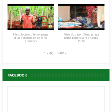
Filets Sociaux : Témoignage
Filets Sociaux : Témoignage
d’un bénéficiaire de Yoho
d’une bénéficiaire d'Abobo
(Bouaflé)
PK18
Suiv
»
1
/
40
FACEBOOK