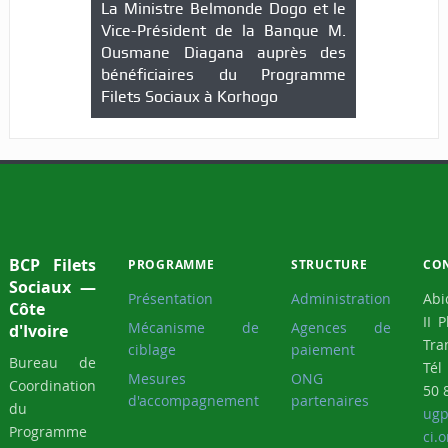
La Ministre Belmonde Dogo et le
Vice-Président de la Banque M.
Ousmane Diagana auprès des
bénéficiaires du Programme
Filets Sociaux à Korhogo
BCP Filets
PROGRAMME
STRUCTURE
CO
Sociaux —
Présentation
Administration
Abi
Côte
II 
Mécanisme de
Agences de
d'Ivoire
Tra
ciblage
paiement
Bureau de
Tél
Mesures
ONG
Coordination
50 
d'accompagnement
partenaires
du
ugp
Programme
ci.o