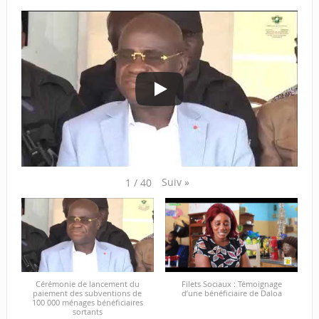
Suiv
»
1
/
40
Cérémonie de lancement du
Filets Sociaux : Témoignage
paiement des subventions de
d’une bénéficiaire de Daloa
100 000 ménages bénéficiaires
sortants