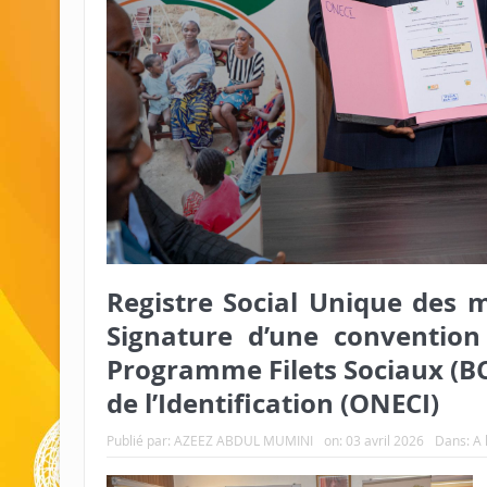
Registre Social Unique des 
Signature d’une convention
Programme Filets Sociaux (BCPF
de l’Identification (ONECI)
Publié par:
AZEEZ ABDUL MUMINI
on:
03 avril 2026
Dans:
A 