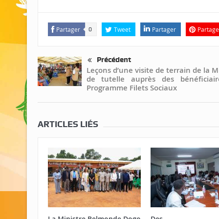
Partager
Tweet
Partager
Partage
0
Précédent
Leçons d’une visite de terrain de la M
de tutelle auprès des bénéficiai
Programme Filets Sociaux
ARTICLES LIÉS
La Ministre Belmonde Dogo
Des age