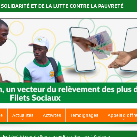
 SOLIDARITÉ ET DE LA LUTTE CONTRE LA PAUVRETÉ
ue
Actualités
Activités
Témoignages
Appels d’offr
 Nawa, Gontougo, Bagoué
ires du Programme Filets Sociaux à Korhogo