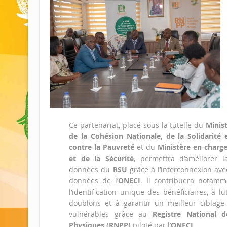
Ce partenariat, placé sous la tutelle du
Minis
de la Cohésion Nationale, de la Solidarité 
contre la Pauvreté
et du
Ministère en charge 
et de la Sécurité
, permettra d’améliorer la
données du
RSU
grâce à l’interconnexion ave
données de l’
ONECI
. Il contribuera notamme
l’identification unique des bénéficiaires, à lu
doublons et à garantir un meilleur ciblag
vulnérables grâce au
Registre National 
Physiques (RNPP)
piloté par l’
ONECI
.