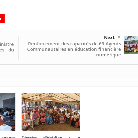
r
Next
Renforcement des capacités de 69 Agents
inistre
Communautaires en éducation financière
res du
numérique
nts
District d’Abidjan : le