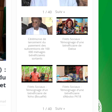
Suiv
»
1
/
40
Cérémonie de
Filets Sociaux :
lancement du
Témoignage d’une
paiement des
bénéficiaire de
subventions de 100
Daloa
000 ménages
bénéficiaires
sortants
 :
du
 et
Filets Sociaux :
Filets Sociaux :
Témoignage d’un
Témoignage d’une
bénéficiaire de
bénéficiaire
Yoho (Bouaflé)
d'Abobo PK18
mail
Suiv
»
1
/
40