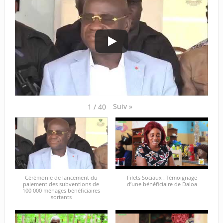
Suiv
»
1
/
40
Cérémonie de lancement du
Filets Sociaux : Témoignage
paiement des subventions de
d’une bénéficiaire de Daloa
100 000 ménages bénéficiaires
sortants