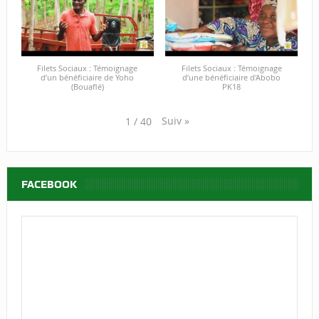
Filets Sociaux : Témoignage
Filets Sociaux : Témoignage
d’un bénéficiaire de Yoho
d’une bénéficiaire d'Abobo
(Bouaflé)
PK18
Suiv
»
1
/
40
FACEBOOK