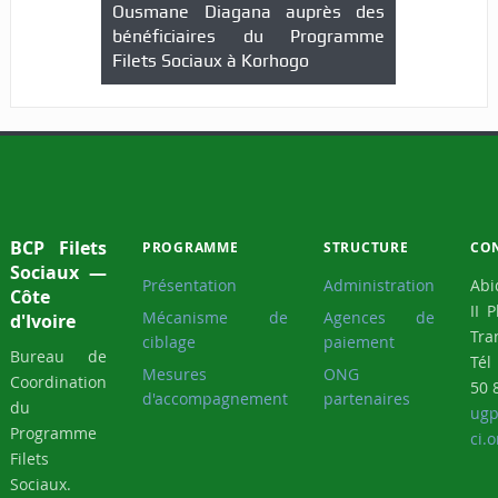
Ousmane Diagana auprès des
bénéficiaires du Programme
Filets Sociaux à Korhogo
BCP Filets
PROGRAMME
STRUCTURE
CO
Sociaux —
Présentation
Administration
Abi
Côte
II 
Mécanisme de
Agences de
d'Ivoire
Tra
ciblage
paiement
Bureau de
Tél
Mesures
ONG
Coordination
50 
d'accompagnement
partenaires
du
ugp
Programme
ci.o
Filets
Sociaux.