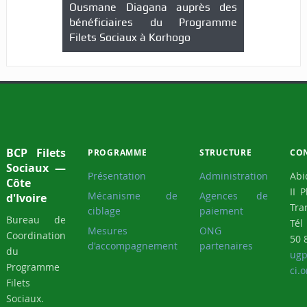
Ousmane Diagana auprès des
bénéficiaires du Programme
Filets Sociaux à Korhogo
BCP Filets
PROGRAMME
STRUCTURE
CO
Sociaux —
Présentation
Administration
Abi
Côte
II 
Mécanisme de
Agences de
d'Ivoire
Tra
ciblage
paiement
Bureau de
Tél
Mesures
ONG
Coordination
50 
d'accompagnement
partenaires
du
ugp
Programme
ci.o
Filets
Sociaux.