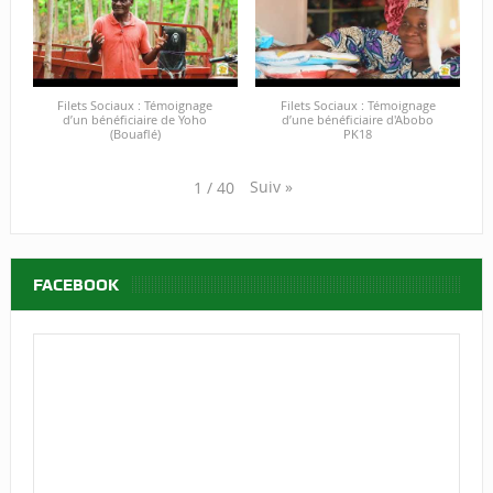
Filets Sociaux : Témoignage
Filets Sociaux : Témoignage
d’un bénéficiaire de Yoho
d’une bénéficiaire d'Abobo
(Bouaflé)
PK18
Suiv
»
1
/
40
FACEBOOK