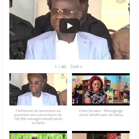
Suiv
»
1
/
40
Cérémonie de lancement du
Filets Sociaux : Témoignage
paiement des subventions de
d’une bénéficiaire de Daloa
100 000 ménages bénéficiaires
sortants