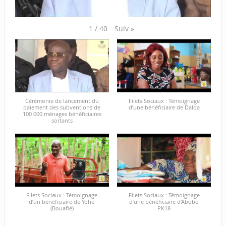
Suiv
»
1
/
40
Cérémonie de lancement du
Filets Sociaux : Témoignage
paiement des subventions de
d’une bénéficiaire de Daloa
100 000 ménages bénéficiaires
sortants
Filets Sociaux : Témoignage
Filets Sociaux : Témoignage
d’un bénéficiaire de Yoho
d’une bénéficiaire d'Abobo
(Bouaflé)
PK18