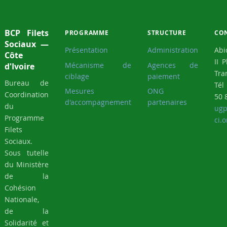
BCP Filets
PROGRAMME
STRUCTURE
CO
Sociaux —
Présentation
Administration
Abi
Côte
II 
Mécanisme de
Agences de
d'Ivoire
Tra
ciblage
paiement
Bureau de
Tél
Mesures
ONG
Coordination
50 
d'accompagnement
partenaires
du
ugp
Programme
ci.o
Filets
Sociaux.
Sous tutelle
du Ministère
de la
Cohésion
Nationale,
de la
Solidarité et