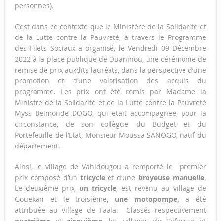
personnes).
C’est dans ce contexte que le Ministère de la Solidarité et
de la Lutte contre la Pauvreté, à travers le Programme
des Filets Sociaux a organisé, le Vendredi 09 Décembre
2022 à la place publique de Ouaninou, une cérémonie de
remise de prix auxdits lauréats, dans la perspective d’une
promotion et d’une valorisation des acquis du
programme. Les prix ont été remis par Madame la
Ministre de la Solidarité et de la Lutte contre la Pauvreté
Myss Belmonde DOGO, qui était accompagnée, pour la
circonstance, de son collègue du Budget et du
Portefeuille de l’Etat, Monsieur Moussa SANOGO, natif du
département.
Ainsi, le village de Vahidougou a remporté le premier
prix composé d’un
tricycle
et d’une
broyeuse manuelle
.
Le deuxième prix,
un tricycle
, est revenu au village de
Gouekan et le troisième
, une motopompe,
a été
attribuée au village de Faala. Classés respectivement
quatrième
et
cinquième
, les villages de Sefessso et