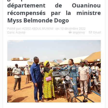
département de Ouaninou
récompensés par la ministre
Myss Belmonde Dogo
Publié par:
AZEEZ ABDUL MUMINI
on:
10 décembre 2022
Dans:
Activité
Imprimer
Email