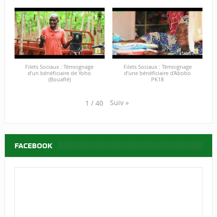
Filets Sociaux : Témoignage
Filets Sociaux : Témoignage
d’un bénéficiaire de Yoho
d’une bénéficiaire d'Abobo
(Bouaflé)
PK18
Suiv
»
1
/
40
FACEBOOK