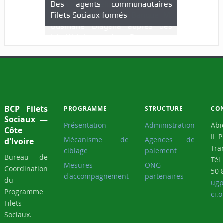
Des agents communautaires
Filets Sociaux formés
BCP Filets
PROGRAMME
STRUCTURE
CO
Sociaux —
Présentation
Administration
Abi
Côte
II 
Mécanisme de
Agences de
d'Ivoire
Tra
ciblage
paiement
Bureau de
Tél
Mesures
ONG
Coordination
50 
d'accompagnement
partenaires
du
ugp
Programme
ci.o
Filets