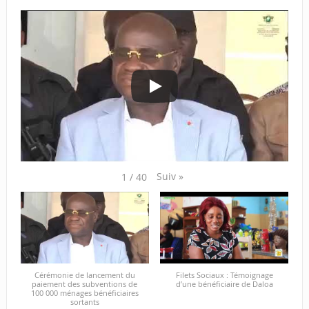
Suiv
»
1
/
40
Cérémonie de lancement du
Filets Sociaux : Témoignage
paiement des subventions de
d’une bénéficiaire de Daloa
100 000 ménages bénéficiaires
sortants