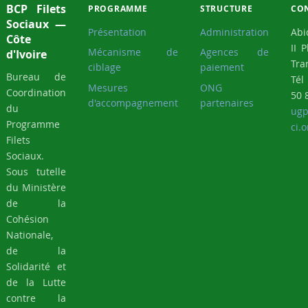
BCP Filets
PROGRAMME
STRUCTURE
CO
Sociaux —
Présentation
Administration
Abi
Côte
II 
Mécanisme de
Agences de
d'Ivoire
Tra
ciblage
paiement
Bureau de
Tél
Mesures
ONG
Coordination
50 
d'accompagnement
partenaires
du
ugp
Programme
ci.o
Filets
Sociaux.
Sous tutelle
du Ministère
de la
Cohésion
Nationale,
de la
Solidarité et
de la Lutte
contre la