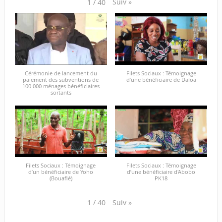
Suiv
»
1
/
40
Cérémonie de lancement du
Filets Sociaux : Témoignage
paiement des subventions de
d’une bénéficiaire de Daloa
100 000 ménages bénéficiaires
sortants
Filets Sociaux : Témoignage
Filets Sociaux : Témoignage
d’un bénéficiaire de Yoho
d’une bénéficiaire d'Abobo
(Bouaflé)
PK18
Suiv
»
1
/
40