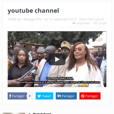
youtube channel
Publié par:
ManagerPFS
on:
11 septembre 2017
Dans:
Non classé
Imprimer
Email
Partager
Tweet
Partager
Partager
0