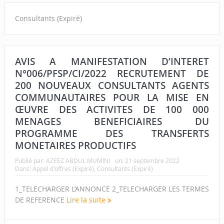
Consultants (Expiré)
AVIS A MANIFESTATION D’INTERET
N°006/PFSP/CI/2022 RECRUTEMENT DE
200 NOUVEAUX CONSULTANTS AGENTS
COMMUNAUTAIRES POUR LA MISE EN
ŒUVRE DES ACTIVITES DE 100 000
MENAGES BENEFICIAIRES DU
PROGRAMME DES TRANSFERTS
MONETAIRES PRODUCTIFS
Publié par:
AZEEZ ABDUL MUMINI
on:
21 septembre 2022
Dans:
Appel d'offres (Expiré)
,
Consultants (Expiré)
1_TELECHARGER L’ANNONCE 2_TELECHARGER LES TERMES
DE REFERENCE
Lire la suite