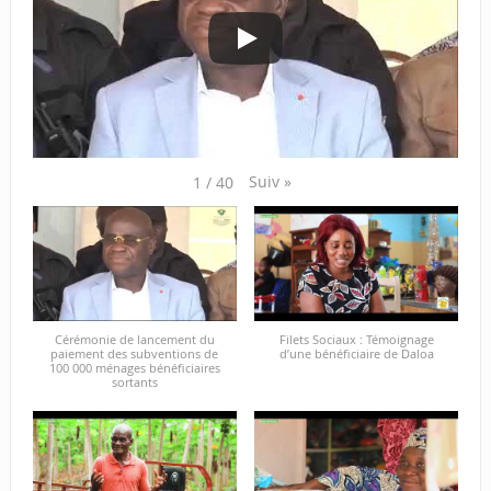
Suiv
»
1
/
40
Cérémonie de lancement du
Filets Sociaux : Témoignage
paiement des subventions de
d’une bénéficiaire de Daloa
100 000 ménages bénéficiaires
sortants