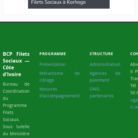
Filets Sociaux à Korhogo
BCP Filets
PROGRAMME
STRUCTURE
CO
Sociaux —
Présentation
Administration
Abi
Côte
II 
Mécanisme de
Agences de
d'Ivoire
Tra
ciblage
paiement
Bureau de
Tél
Mesures
ONG
Coordination
50 
d'accompagnement
partenaires
du
ugp
Programme
ci.o
Filets
Sociaux.
Sous tutelle
du Ministère