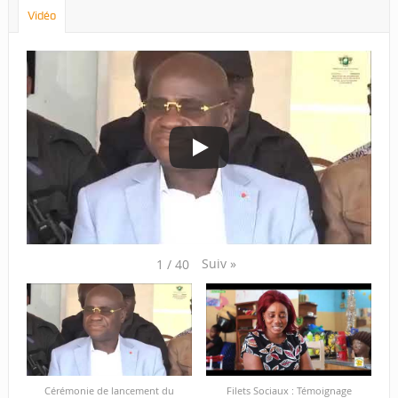
Vidéo
Suiv
»
1
/
40
Cérémonie de lancement du
Filets Sociaux : Témoignage