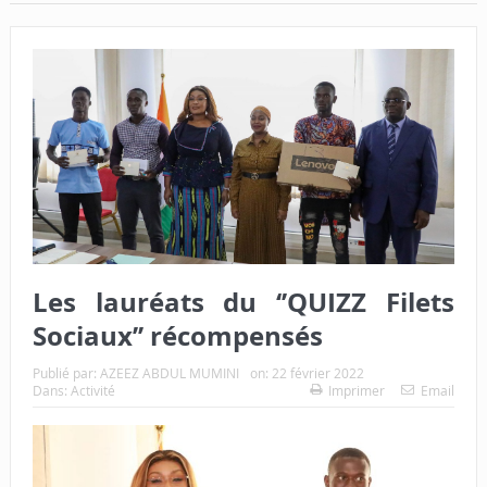
Les lauréats du ‘’QUIZZ Filets
Sociaux’’ récompensés
Publié par:
AZEEZ ABDUL MUMINI
on:
22 février 2022
Dans:
Activité
Imprimer
Email