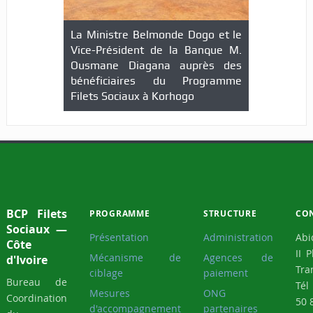
La Ministre Belmonde Dogo et le
Vice-Président de la Banque M.
Ousmane Diagana auprès des
bénéficiaires du Programme
Filets Sociaux à Korhogo
BCP Filets
PROGRAMME
STRUCTURE
CO
Sociaux —
Présentation
Administration
Abi
Côte
II 
Mécanisme de
Agences de
d'Ivoire
Tra
ciblage
paiement
Bureau de
Tél
Mesures
ONG
Coordination
50 
d'accompagnement
partenaires