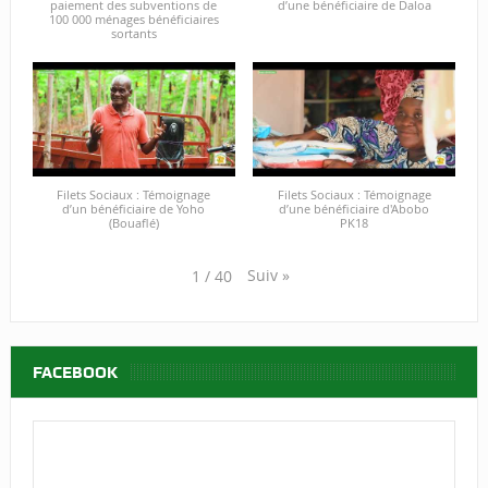
paiement des subventions de
d’une bénéficiaire de Daloa
100 000 ménages bénéficiaires
sortants
Filets Sociaux : Témoignage
Filets Sociaux : Témoignage
d’un bénéficiaire de Yoho
d’une bénéficiaire d'Abobo
(Bouaflé)
PK18
Suiv
»
1
/
40
FACEBOOK