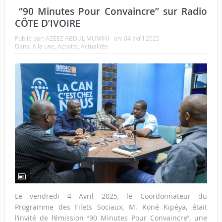
‘’90 Minutes Pour Convaincre’’ sur Radio
CÔTE D’IVOIRE
Publié par:
AZEEZ ABDUL MUMINI
on:
04 avril 2025
Dans:
A la une
,
Activité
,
Actualités
Le vendredi 4 Avril 2025, le Coordonnateur du
Programme des Filets Sociaux, M. Koné Kipéya, était
l’invité de l’émission ‘’90 Minutes Pour Convaincre’’, une