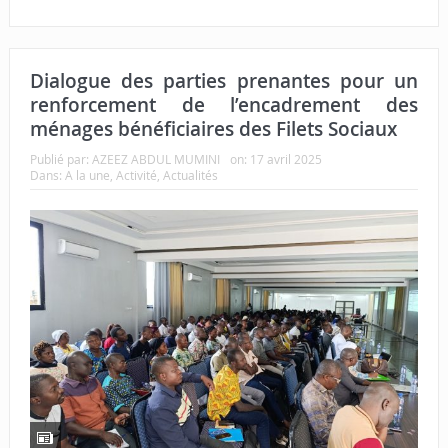
Dialogue des parties prenantes pour un
renforcement de l’encadrement des
ménages bénéficiaires des Filets Sociaux
Publié par:
AZEEZ ABDUL MUMINI
on:
17 avril 2025
Dans:
A la une
,
Activité
,
Actualités