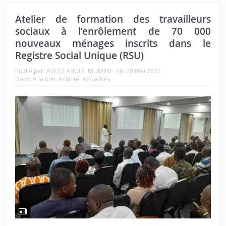
Atelier de formation des travailleurs
sociaux à l’enrôlement de 70 000
nouveaux ménages inscrits dans le
Registre Social Unique (RSU)
Publié par:
AZEEZ ABDUL MUMINI
on:
20 mai 2025
Dans:
A la une
,
Activité
,
Actualités