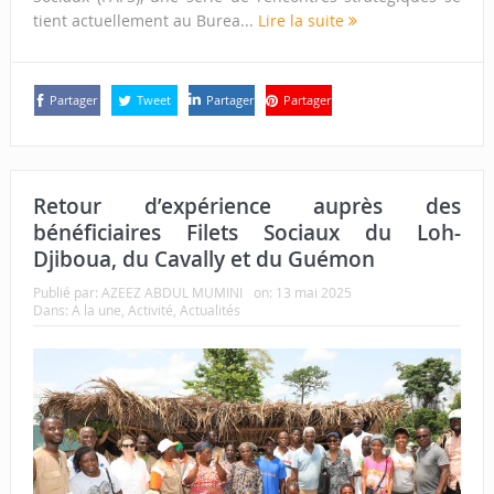
tient actuellement au Burea...
Lire la suite
Partager
Tweet
Partager
Partager
Retour d’expérience auprès des
bénéficiaires Filets Sociaux du Loh-
Djiboua, du Cavally et du Guémon
Publié par:
AZEEZ ABDUL MUMINI
on:
13 mai 2025
Dans:
A la une
,
Activité
,
Actualités