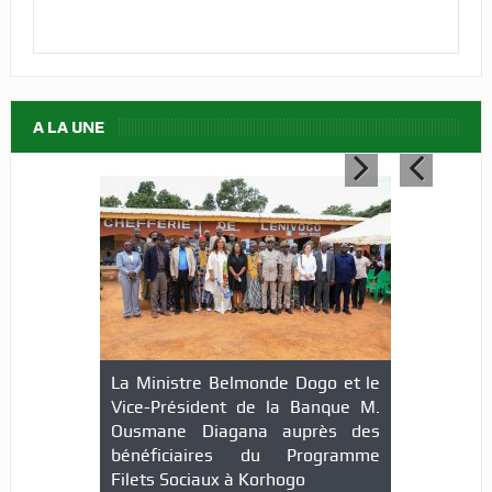
A LA UNE
La Ministre Belmonde Dogo et le
Des agents communautaires
Vice-Président de la Banque M.
Filets Sociaux formés
Ousmane Diagana auprès des
bénéficiaires du Programme
Filets Sociaux à Korhogo