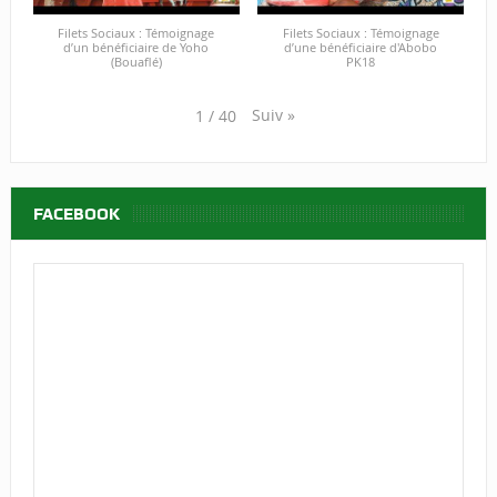
Filets Sociaux : Témoignage
Filets Sociaux : Témoignage
d’un bénéficiaire de Yoho
d’une bénéficiaire d'Abobo
(Bouaflé)
PK18
Suiv
»
1
/
40
FACEBOOK