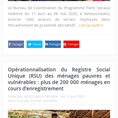
Le Bureau de Coordination du Programme Filets Sociaux
mobilise du 11 avril au 08 mai 2025, à Yamoussoukro,
environ 1000 acteurs de terrain impliqués dans
l’encadrement de proximité des bénéf...
Lire la suite
Partager
Tweet
Partager
Partager
Opérationnalisation du Registre Social
Unique (RSU) des ménages pauvres et
vulnérables : plus de 200 000 ménages en
cours d’enregistrement
Publié par:
AZEEZ ABDUL MUMINI
on:
12 avril 2025
Dans:
A la une
,
Activité
,
Actualités