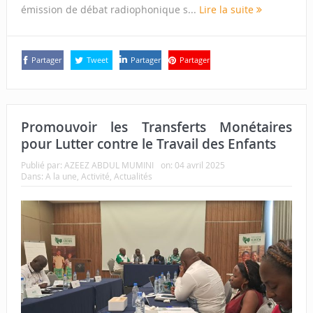
émission de débat radiophonique s...
Lire la suite
Partager
Tweet
Partager
Partager
Promouvoir les Transferts Monétaires
pour Lutter contre le Travail des Enfants
Publié par:
AZEEZ ABDUL MUMINI
on:
04 avril 2025
Dans:
A la une
,
Activité
,
Actualités