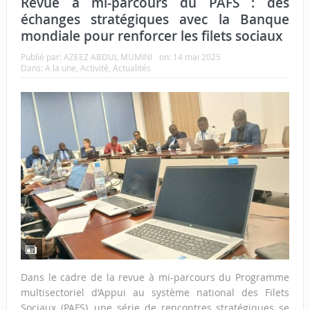
Revue à mi-parcours du PAFS : des
échanges stratégiques avec la Banque
mondiale pour renforcer les filets sociaux
Publié par:
AZEEZ ABDUL MUMINI
on:
14 mai 2025
Dans:
A la une
,
Activité
,
Actualités
Dans le cadre de la revue à mi-parcours du Programme
multisectoriel d’Appui au système national des Filets
Sociaux (PAFS), une série de rencontres stratégiques se