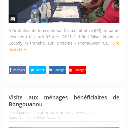
A l’initiative de International Cocoa Initiative (ICI) un panel
s’est tenu le Jeudi 03 Avril 2025 à l’hôtel Silver Noom, à
Cocody 7e tranche, sur le thème « Promouvoir l’ut...
Lire
la suite
Partager
Tweet
Partager
Partager
Visite aux ménages bénéficiaires de
Bongouanou
Publié par:
AZEEZ ABDUL MUMINI
on:
22 mars 2025
Dans:
A la une
,
Activité
,
Actualités