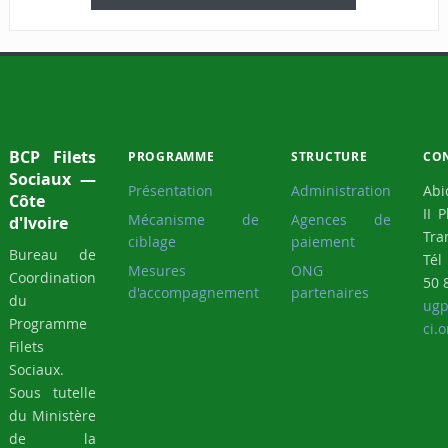
BCP Filets
PROGRAMME
STRUCTURE
CO
Sociaux —
Présentation
Administration
Abi
Côte
II 
Mécanisme de
Agences de
d'Ivoire
Tra
ciblage
paiement
Bureau de
Tél
Mesures
ONG
Coordination
50 
d'accompagnement
partenaires
du
ugp
Programme
ci.o
Filets
Sociaux.
Sous tutelle
du Ministère
de la
Cohésion