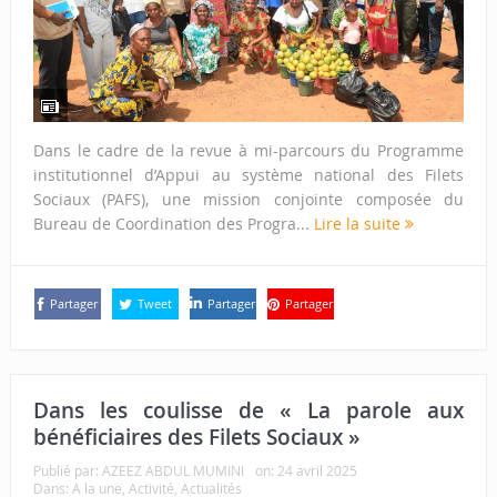
Dans le cadre de la revue à mi-parcours du Programme
institutionnel d’Appui au système national des Filets
Sociaux (PAFS), une mission conjointe composée du
Bureau de Coordination des Progra...
Lire la suite
Partager
Tweet
Partager
Partager
Dans les coulisse de « La parole aux
bénéficiaires des Filets Sociaux »
Publié par:
AZEEZ ABDUL MUMINI
on:
24 avril 2025
Dans:
A la une
,
Activité
,
Actualités