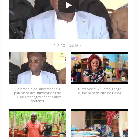
Suiv
»
1
/
40
Cérémonie de lancement du
Filets Sociaux : Témoignage
paiement des subventions de
d’une bénéficiaire de Daloa
100 000 ménages bénéficiaires
sortants