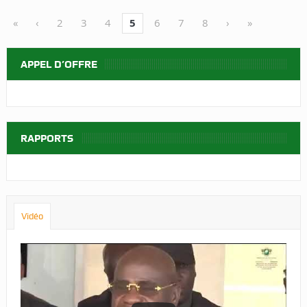
«
‹
2
3
4
5
6
7
8
›
»
APPEL D’OFFRE
RAPPORTS
Vidéo