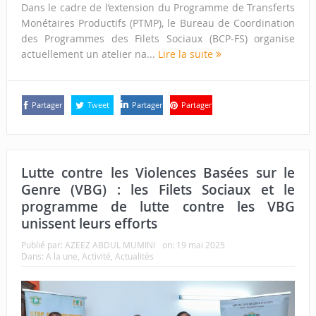
Dans le cadre de l’extension du Programme de Transferts
Monétaires Productifs (PTMP), le Bureau de Coordination
des Programmes des Filets Sociaux (BCP-FS) organise
actuellement un atelier na...
Lire la suite
Partager
Tweet
Partager
Partager
Lutte contre les Violences Basées sur le
Genre (VBG) : les Filets Sociaux et le
programme de lutte contre les VBG
unissent leurs efforts
Publié par:
AZEEZ ABDUL MUMINI
on:
19 mai 2025
Dans:
A la une
,
Activité
,
Actualités