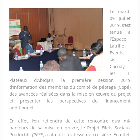
Le mardi
09 Juillet
2019, s’est
tenue à
l’Espace
Latrille
Events,
sis à
Cocody
les II
Plateaux d’Abidjan, la première session 2019
d’information des membres du comité de pilotage (Copil)
des avancées réalisées dans la mise en œuvre du projet
et présenter les perspectives du financement
additionnel.
En effet, l’on retiendra de cette rencontre qu’à mi-
parcours de sa mise en œuvre, le Projet Filets Sociaux
Productifs
(PFSP)
a atteint sa vitesse de croisière. En effet,