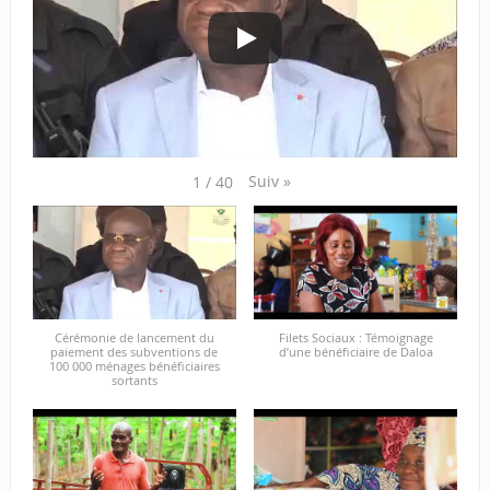
Suiv
»
1
/
40
Cérémonie de lancement du
Filets Sociaux : Témoignage
paiement des subventions de
d’une bénéficiaire de Daloa
100 000 ménages bénéficiaires
sortants