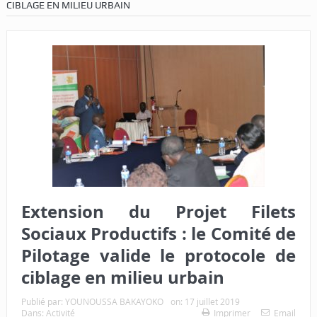
CIBLAGE EN MILIEU URBAIN
Extension du Projet Filets
Sociaux Productifs : le Comité de
Pilotage valide le protocole de
ciblage en milieu urbain
Publié par:
YOUNOUSSA BAKAYOKO
on:
17 juillet 2019
Dans:
Activité
Imprimer
Email