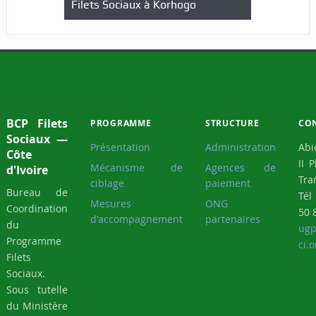
Filets Sociaux à Korhogo
BCP Filets
PROGRAMME
STRUCTURE
CO
Sociaux —
Présentation
Administration
Abi
Côte
II 
Mécanisme de
Agences de
d'Ivoire
Tra
ciblage
paiement
Bureau de
Tél
Mesures
ONG
Coordination
50 
d'accompagnement
partenaires
du
ugp
Programme
ci.o
Filets
Sociaux.
Sous tutelle
du Ministère