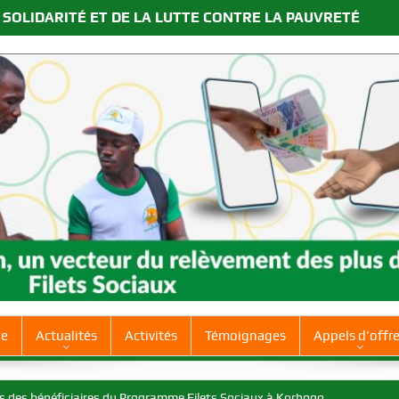
 SOLIDARITÉ ET DE LA LUTTE CONTRE LA PAUVRETÉ
ue
Actualités
Activités
Témoignages
Appels d’offr
 Nawa, Gontougo, Bagoué
ficiaires du Programme Filets Sociaux à Korhogo