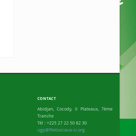
CONTACT
Abidjan, Cocody, II Plateaux, 7ème
Tranche
Tél : +225 27 22 50 82 30
ugp@filetsociaux-ci.org