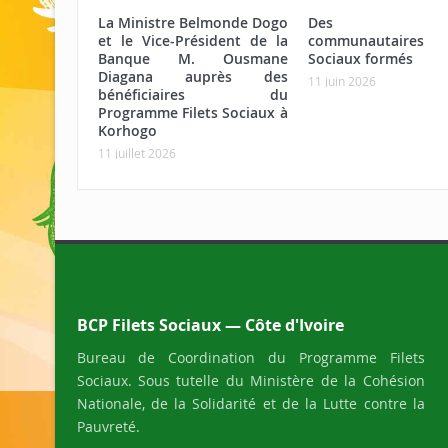
La Ministre Belmonde Dogo
Des age
et le Vice-Président de la
communautaires 
Banque M. Ousmane
Sociaux formés
Diagana auprès des
11 juin 2026
bénéficiaires du
Programme Filets Sociaux à
Korhogo
11 juillet 2026
BCP Filets Sociaux — Côte d'Ivoire
Bureau de Coordination du Programme Filets
Sociaux. Sous tutelle du Ministère de la Cohésion
Nationale, de la Solidarité et de la Lutte contre la
Pauvreté.