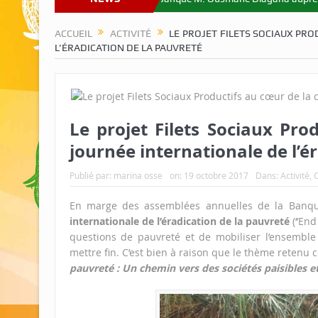
ACCUEIL
ACTIVITÉ
LE PROJET FILETS SOCIAUX PR
L’ÉRADICATION DE LA PAUVRETÉ
Le projet Filets Sociaux Pro
journée internationale de l’é
Publié par:
marina osse
on:
19 octobre 2017
Dans:
Activité
,
En marge des assemblées annuelles de la Banqu
internationale de l’éradication de la pauvreté
(‘’End
questions de pauvreté et de mobiliser l’ensemble 
mettre fin. C’est bien à raison que le thème retenu c
pauvreté : Un chemin vers des sociétés paisibles et