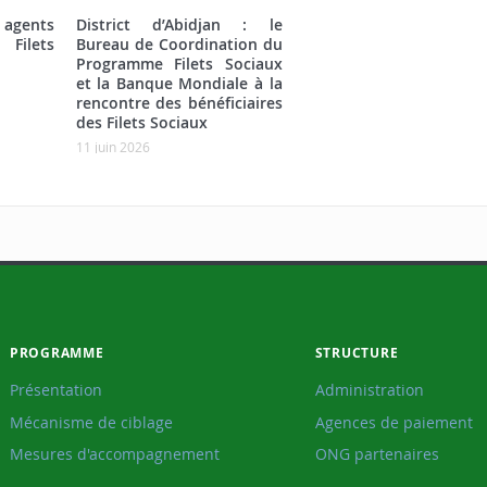
nts
District d’Abidjan : le
Filets
Bureau de Coordination du
Programme Filets Sociaux
et la Banque Mondiale à la
rencontre des bénéficiaires
des Filets Sociaux
11 juin 2026
PROGRAMME
STRUCTURE
Présentation
Administration
Mécanisme de ciblage
Agences de paiement
Mesures d'accompagnement
ONG partenaires