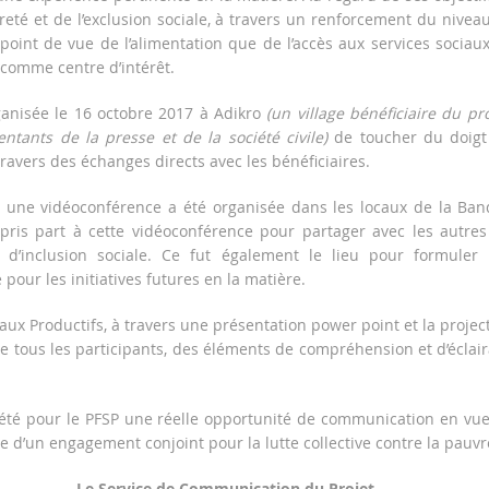
reté et de l’exclusion sociale, à travers un renforcement du nivea
oint de vue de l’alimentation que de l’accès aux services sociau
u comme centre d’intérêt.
rganisée le 16 octobre 2017 à Adikro
(un village bénéficiaire du pro
entants de la presse et de la société civile)
de toucher du doigt
travers des échanges directs avec les bénéficiaires.
, une vidéoconférence a été organisée dans les locaux de la Ba
ris part à cette vidéoconférence pour partager avec les autres
 d’inclusion sociale. Ce fut également le lieu pour formuler
our les initiatives futures en la matière.
iaux Productifs, à travers une présentation power point et la projec
 de tous les participants, des éléments de compréhension et d’éclai
’ a été pour le PFSP une réelle opportunité de communication en vu
e d’un engagement conjoint pour la lutte collective contre la pauvr
unication du Projet