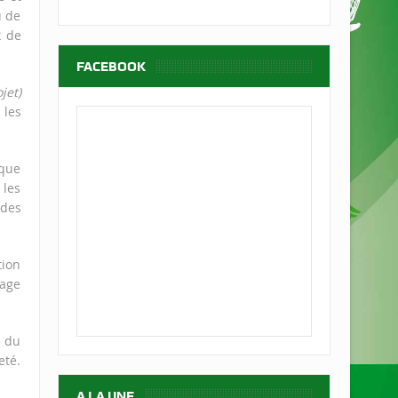
u de
x de
FACEBOOK
jet)
 les
nque
 les
 des
tion
rage
e du
eté.
A LA UNE