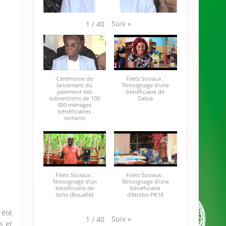
Suiv
»
1
/
40
Cérémonie de
Filets Sociaux :
lancement du
Témoignage d’une
paiement des
bénéficiaire de
subventions de 100
Daloa
000 ménages
bénéficiaires
sortants
Filets Sociaux :
Filets Sociaux :
Témoignage d’un
Témoignage d’une
bénéficiaire de
bénéficiaire
Yoho (Bouaflé)
d'Abobo PK18
été
Suiv
»
1
/
40
s et