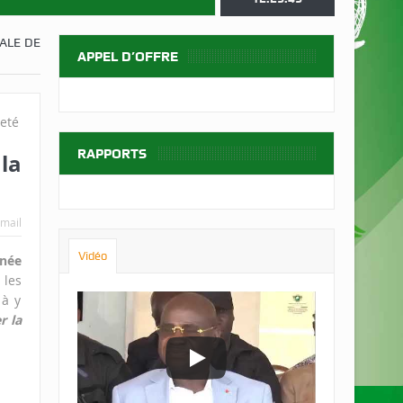
ALE DE
APPEL D’OFFRE
RAPPORTS
la
mail
Vidéo
rnée
 les
 à y
r la