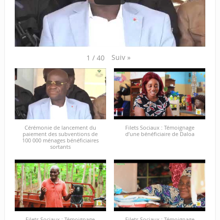
Suiv
»
1
/
40
Cérémonie de lancement du
Filets Sociaux : Témoignage
paiement des subventions de
d’une bénéficiaire de Daloa
100 000 ménages bénéficiaires
sortants
Filets Sociaux : Témoignage
Filets Sociaux : Témoignage