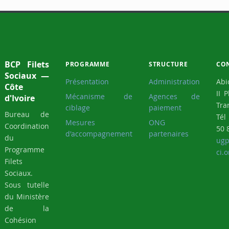
BCP Filets
PROGRAMME
STRUCTURE
CO
Sociaux —
Présentation
Administration
Abi
Côte
II 
Mécanisme de
Agences de
d'Ivoire
Tra
ciblage
paiement
Bureau de
Tél
Mesures
ONG
Coordination
50 
d'accompagnement
partenaires
du
ugp
Programme
ci.o
Filets
Sociaux.
Sous tutelle
du Ministère
de la
Cohésion