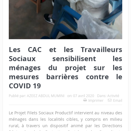
Les CAC et les Travailleurs
Sociaux sensibilisent les
ménages du projet sur les
mesures barrières contre le
COVID 19
Publié par:
AZEEZ ABDUL MUMINI
on:
07 avril 2020
Dans:
Activité
Imprimer
Email
Le Projet Filets Sociaux Productif intervient au niveau des
ménages dans les localités cibles, y compris en milieu
rural, à travers un dispositif animé par les Directions